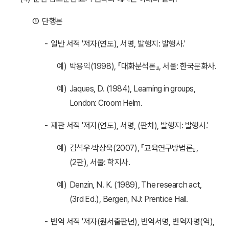
①
단행본
-
일반 서적 '저자(연도), 서명, 발행지: 발행사.'
예)
박용익(1998), 『대화분석론』, 서울: 한국문화사.
예)
Jaques, D. (1984), Learning in groups,
London: Croom Helm.
-
재판 서적 '저자(연도), 서명, (판차), 발행지: 발행사.'
예)
김석우·박상욱(2007), 『교육연구방법론』,
(2판), 서울: 학지사.
예)
Denzin, N. K. (1989), The research act,
(3rd Ed.), Bergen, NJ: Prentice Hall.
-
번역 서적 '저자(원서출판년), 번역서명, 번역자명(역),