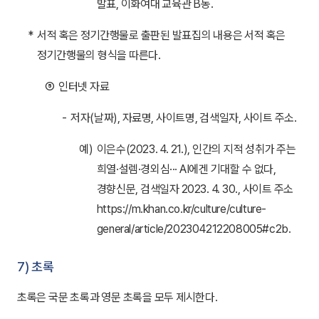
발표, 이화여대 교육관 B동.
*
서적 혹은 정기간행물로 출판된 발표집의 내용은 서적 혹은
정기간행물의 형식을 따른다.
⑤
인터넷 자료
-
저자(날짜), 자료명, 사이트명, 검색일자, 사이트 주소.
예)
이은수(2023. 4. 21.), 인간의 지적 성취가 주는
희열·설렘·경외심··· AI에겐 기대할 수 없다,
경향신문, 검색일자 2023. 4. 30., 사이트 주소
https://m.khan.co.kr/culture/culture-
general/article/202304212208005#c2b.
7) 초록
초록은 국문 초록과 영문 초록을 모두 제시한다.