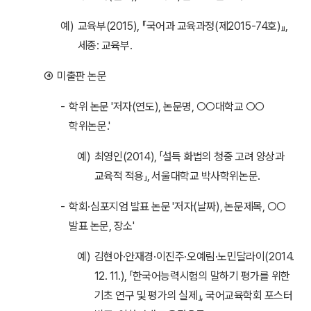
예)
교육부(2015), 『국어과 교육과정(제2015-74호)』,
세종: 교육부.
④
미출판 논문
-
학위 논문 '저자(연도), 논문명, ○○대학교 ○○
학위논문.'
예)
최영인(2014), 「설득 화법의 청중 고려 양상과
교육적 적용」, 서울대학교 박사학위논문.
-
학회·심포지엄 발표 논문 '저자(날짜), 논문제목, ○○
발표 논문, 장소'
예)
김현아·안재경·이진주·오예림·노민달라이(2014.
12. 11.), 「한국어능력시험의 말하기 평가를 위한
기초 연구 및 평가의 실제」, 국어교육학회 포스터