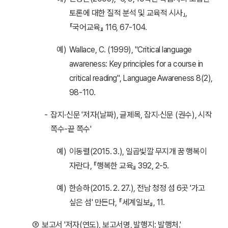
토론에 대한 질적 분석 및 교육적 시사」,
『국어교육』 116, 67-104.
예)
Wallace, C. (1999), "Critical language
awareness: Key principles for a course in
critical reading", Language Awareness 8(2),
98-110.
-
잡지·신문 '저자(날짜), 글제목, 잡지·신문 (권수), 시작
쪽수-끝 쪽수'
예)
이동렬(2015. 3.), 일곱빛깔 무지개 꿈 행복이
자란다, 『행복한 교육』 392, 2-5.
예)
한승하(2015. 2. 27.), 전남 청정 섬 6곳 '가고
싶은 섬' 만든다, 『세계일보』, 11.
③
보고서 '저자(연도), 보고서명, 발행지: 발행처.'