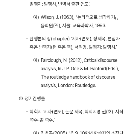
발행지: 발행사, 번역서 출판 연도.'
예)
Wilson, J. (1963), 『논리적으로 생각하기』,
윤희원(역), 서울: 교육과학사, 1993.
-
단행본의 장(chapter) '저자(연도), 장제목, 편집자
혹은 번역자(편 혹은 역), 서적명, 발행지: 발행사.'
예)
Fairclough, N. (2012), Critical discourse
analysis, In J. P. Gee & M. Hanford(Eds.),
The routledge handbook of discourse
analysis, London: Routledge.
②
정기간행물
-
학회지 '저자(연도), 논문 제목, 학회지명 권(호), 시작
쪽수-끝 쪽수.'
예)
민병곤(2005), 「6, 9, 10학년 학습자의 소집단