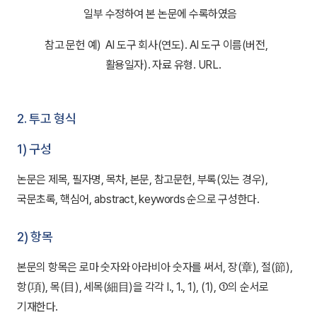
일부 수정하여 본 논문에 수록하였음
참고 문헌 예)
AI 도구 회사(연도). AI 도구 이름(버전,
활용일자). 자료 유형. URL.
2. 투고 형식
1) 구성
논문은 제목, 필자명, 목차, 본문, 참고문헌, 부록(있는 경우),
국문초록, 핵심어, abstract, keywords 순으로 구성한다.
2) 항목
본문의 항목은 로마 숫자와 아라비아 숫자를 써서, 장(章), 절(節),
항(項), 목(目), 세목(細目)을 각각 I., 1., 1), (1), ①의 순서로
기재한다.