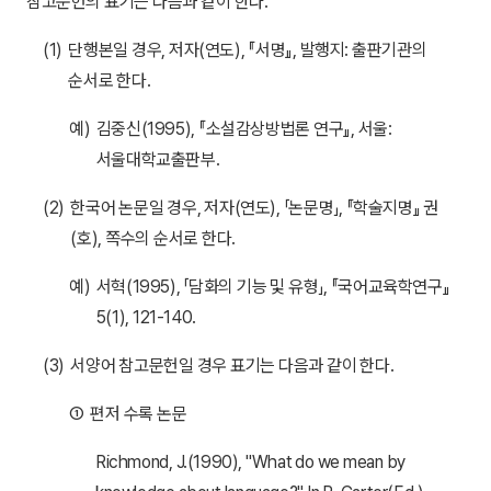
참고문헌의 표기는 다음과 같이 한다.
(1)
단행본일 경우, 저자(연도), 『서명』, 발행지: 출판기관의
순서로 한다.
예)
김중신(1995), 『소설감상방법론 연구』, 서울:
서울대학교출판부.
(2)
한국어 논문일 경우, 저자(연도), 「논문명」, 『학술지명』 권
(호), 쪽수의 순서로 한다.
예)
서혁(1995), 「담화의 기능 및 유형」, 『국어교육학연구』
5(1), 121-140.
(3)
서양어 참고문헌일 경우 표기는 다음과 같이 한다.
①
편저 수록 논문
Richmond, J.(1990), "What do we mean by